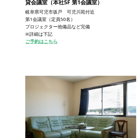
貸会議室（本社5F 第1会議室）
岐阜県可児市坂戸 可児川苑付近
第1会議室（定員50名）
プロジェクター他備品など完備
※詳細は下記
ご予約はこちら