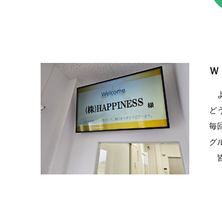
Ｗ
よ
ど
毎
グ
皆